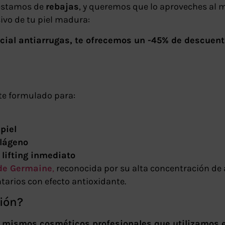
 estamos de
rebajas
, y queremos que lo aproveches al 
ivo de tu piel madura:
facial antiarrugas, te ofrecemos un -45% de descuen
te formulado para:
s
piel
olágeno
 lifting inmediato
de Germaine
,
reconocida por su alta concentración de 
tarios con efecto antioxidante.
ión?
s
mismos cosméticos profesionales que utilizamos 