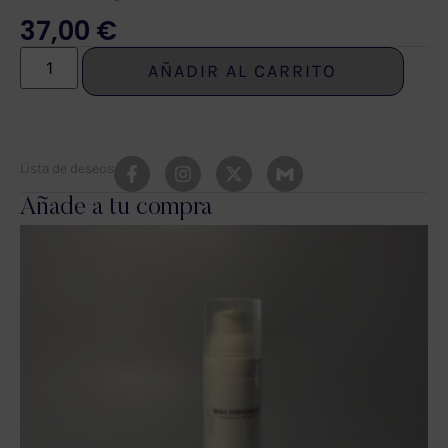
37,00
€
AÑADIR AL CARRITO
Lista de deseos
Añade a tu compra