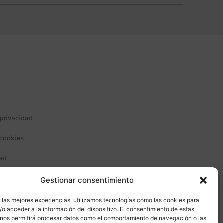
 privacidad
 cookies
dad
 condiciones de compra
Gestionar consentimiento
 las mejores experiencias, utilizamos tecnologías como las cookies para
o acceder a la información del dispositivo. El consentimiento de estas
 nos permitirá procesar datos como el comportamiento de navegación o las