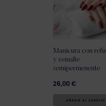
Manicura con refu
y esmalte
semipermenente
26,00
€
AÑADIR AL CARRITO