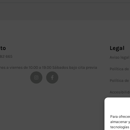
to
Legal
982 665
Aviso legal
nes a viernes de 10.00 a 19.00 Sábados bajo cita previa
Política de
Política de
Accesibili
Términos y
Para ofrecer
almacenar y/
tecnologías