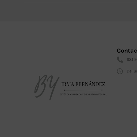
Contac
681 
De lu