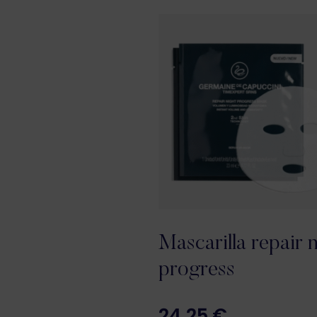
Mascarilla repair 
progress
24,25
€