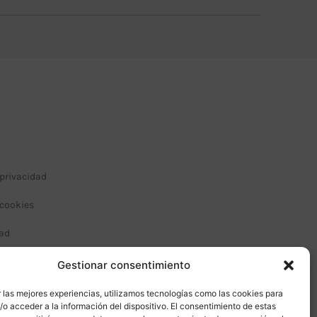
 privacidad
 cookies
dad
 condiciones de compra
Gestionar consentimiento
 las mejores experiencias, utilizamos tecnologías como las cookies para
o acceder a la información del dispositivo. El consentimiento de estas