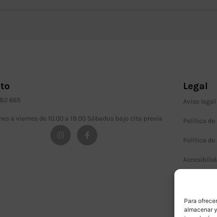
to
Legal
982 665
Aviso legal
nes a viernes de 10.00 a 19.00 Sábados bajo cita previa
Política de
Política de
Accesibili
Términos y
Para ofrecer
almacenar y/