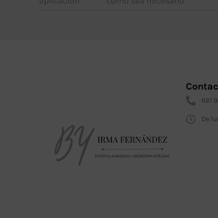
aplicación
como sea necesario.
Contac
681 
De lu