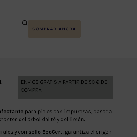
COMPRAR AHORA
a
ENVIOS GRATIS A PARTIR DE 50 € DE
COMPRA
nfectante
para pieles con impurezas, basada
antes del árbol del té y del limón.
rales y con
sello EcoCert
, garantiza el origen