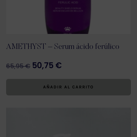
AMETHYST – Serum ácido ferúlico
50,75
€
65,95
€
AÑADIR AL CARRITO