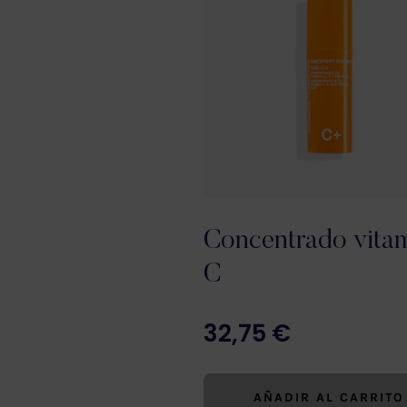
Concentrado vita
C
32,75
€
AÑADIR AL CARRITO