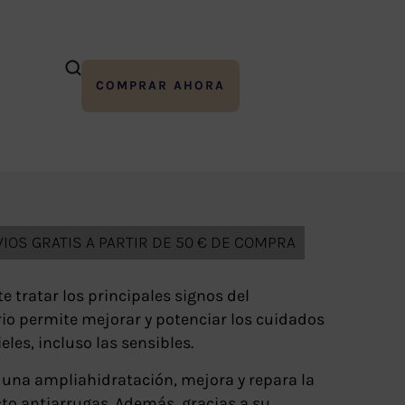
COMPRAR AHORA
IOS GRATIS A PARTIR DE 50 € DE COMPRA
 tratar los principales signos del
rio permite mejorar y potenciar los cuidados
eles, incluso las sensibles.
una ampliahidratación, mejora y repara la
cto antiarrugas. Además, gracias a su