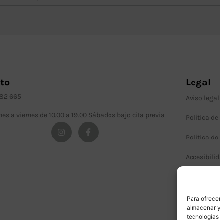
to
Legal
982 665
Aviso legal
nes a viernes de 10.00 a 19.00 Sábados bajo cita previa
Política de
Política de
Accesibili
Términos y
Para ofrecer
almacenar y/
tecnologías