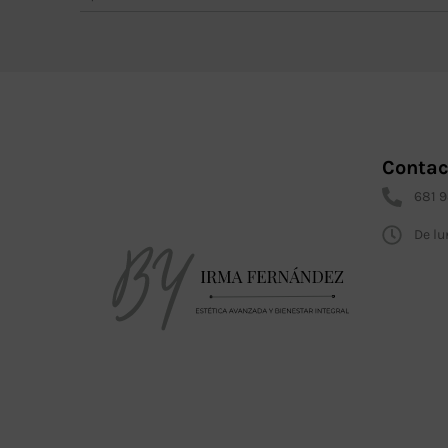
Contac
681 
De lu