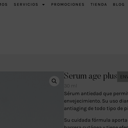
MOS
SERVICIOS
PROMOCIONES
TIENDA
BLOG
Serum age plus
ENV
30 ml
Sérum antiedad que permite
envejecimiento. Su uso dia
antiaging de todo tipo de pi
Su cuidada fórmula aporta 
barrera cutánea y tiene efe