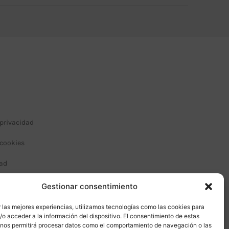
 privacidad
 cookies
dad
 condiciones de compra
Gestionar consentimiento
 las mejores experiencias, utilizamos tecnologías como las cookies para
o acceder a la información del dispositivo. El consentimiento de estas
 nos permitirá procesar datos como el comportamiento de navegación o las